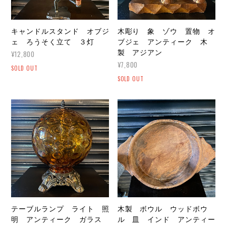
キャンドルスタンド オブジ
木彫り 象 ゾウ 置物 オ
ェ ろうそく立て ３灯
ブジェ アンティーク 木
製 アジアン
¥12,800
¥7,800
SOLD OUT
SOLD OUT
テーブルランプ ライト 照
木製 ボウル ウッドボウ
明 アンティーク ガラス
ル 皿 インド アンティー