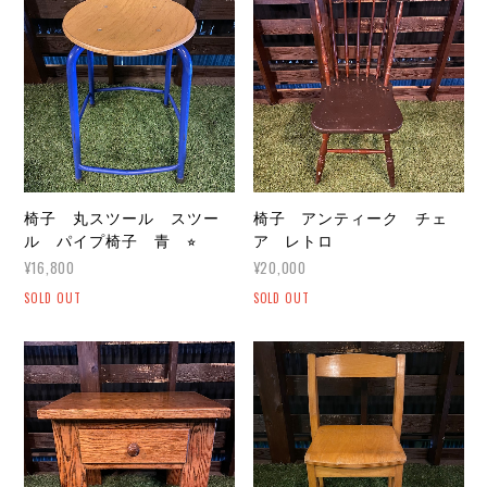
椅子 丸スツール スツー
椅子 アンティーク チェ
ル パイプ椅子 青 ⭐︎
ア レトロ
¥16,800
¥20,000
SOLD OUT
SOLD OUT