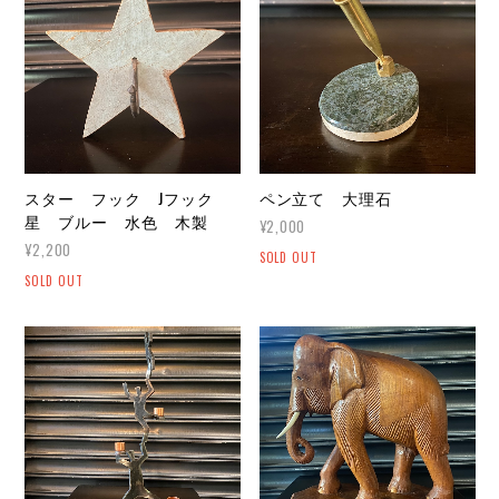
スター フック Jフック
ペン立て 大理石
星 ブルー 水色 木製
¥2,000
¥2,200
SOLD OUT
SOLD OUT